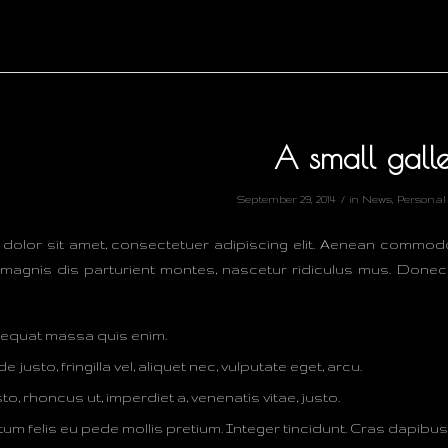
A small gall
/
September 29, 2014
in
News
,
Personal
dolor sit amet, consectetuer adipiscing elit. Aenean commod
magnis dis parturient montes, nascetur ridiculus mus. Donec qu
sequat massa quis enim.
justo, fringilla vel, aliquet nec, vulputate eget, arcu.
to, rhoncus ut, imperdiet a, venenatis vitae, justo.
tum felis eu pede mollis pretium. Integer tincidunt. Cras dapib