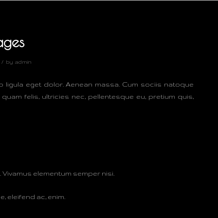
ages
/
by
admin
o ligula eget dolor. Aenean massa. Cum sociis natoque
am felis, ultricies nec, pellentesque eu, pretium quis,
us. Vivamus elementum semper nisi.
e, eleifend ac, enim.