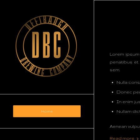
Lorem ipsum 
penatibus et 
sem.
Nulla con
Donec pede 
In enim jus
Nullam dic
Home
Aenean vulputa
Read more