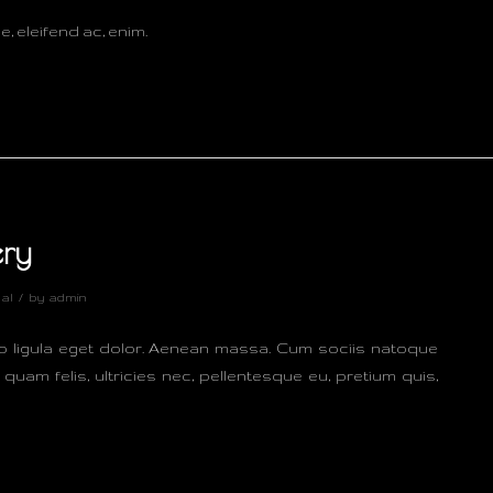
e, eleifend ac, enim.
ery
/
al
by
admin
o ligula eget dolor. Aenean massa. Cum sociis natoque
am felis, ultricies nec, pellentesque eu, pretium quis,