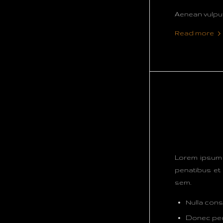
Aenean vulputa
Read more
Lorem ipsum 
penatibus et 
sem.
Nulla con
Donec pede 