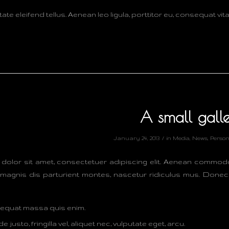
te eleifend tellus. Aenean leo ligula, porttitor eu, consequat vita
A small gall
/
January 24, 2013
in
Media
,
News
,
Person
dolor sit amet, consectetuer adipiscing elit. Aenean commod
magnis dis parturient montes, nascetur ridiculus mus. Donec qu
sequat massa quis enim.
justo, fringilla vel, aliquet nec, vulputate eget, arcu.