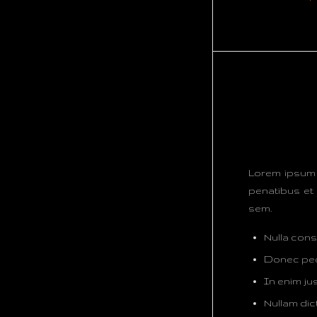
Lorem ipsum 
penatibus et 
sem.
Nulla con
Donec pede 
In enim jus
Nullam dic