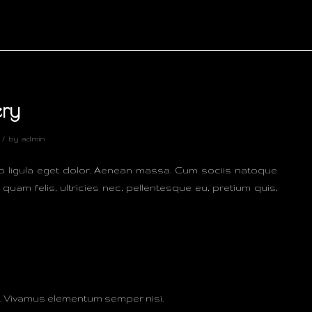
ery
/
by
admin
o ligula eget dolor. Aenean massa. Cum sociis natoque
am felis, ultricies nec, pellentesque eu, pretium quis,
us. Vivamus elementum semper nisi.