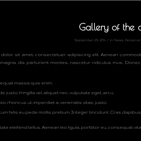
Gallery of the 
/
September 29, 2014
in
News
,
Personal
dolor sit amet, consectetuer adipiscing elit. Aenean commod
magnis dis parturient montes, nascetur ridiculus mus. Donec qu
sequat massa quis enim.
justo, fringilla vel, aliquet nec, vulputate eget, arcu.
to, rhoncus ut, imperdiet a, venenatis vitae, justo.
tum felis eu pede mollis pretium. Integer tincidunt. Cras dapib
te eleifend tellus. Aenean leo ligula, porttitor eu, consequat vita